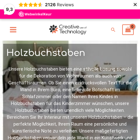
×
Zum
2126
Reviews
9,3
Inhalt
springen
Suchen
Holzbuchstaben
Unsere Holzbuchstaben bieten eine stilvolle Lösung sowohl
für die Dekoration von Wohnräumen als auch von
Geschäftsräumen. Ob Sie einen eindrucksvollen Text für die
Wand in Ihrem Büro, eine liebevolle Botschaft im
Schlafzimmer oder den Namen Ihres Kindes in
Holzbuchstaben für das Kinderzimmer wünschen, unsere
Holzbuchstaben bieten unendlich viele Möglichkeiten.
Bereichern Sie Ihr Interieur mit unseren Holzbuchstaben – die
perfekte Möglichkeit, Ihrem Raum eine persönliche und
künstlerische Note zu verleihen. Unsere maßgefertigten
Holzbuchstaben verwandeln jede Wand in ein Kunstwerk und