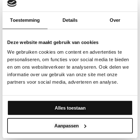
für dekorative oder professionelle Zwecke interessiert sind,
wie z.B. mehrere inspirierende Texte für einen Büroraum oder
Toestemming
Details
Over
eine Kombination eigener Schriften mit Logos, bieten wir
attraktive Rabatte. Ob maßgefertigte Wandbuchstaben für
Geschäftsräume oder mehrere Holzbuchstaben mit Logo für
mehrere Filialen, wir bieten flexible Lösungen, die auf Ihre
Deze website maakt gebruik van cookies
Bedürfnisse abgestimmt sind. Für Sonderanfertigungen und
We gebruiken cookies om content en advertenties te
Informationen zu größeren Bestellungen von Holzbriefen
personaliseren, om functies voor social media te bieden
kontaktieren Sie uns bitte über unser
en om ons websiteverkeer te analyseren. Ook delen we
Kontakt-Formular
informatie over uw gebruik van onze site met onze
.
partners voor social media, adverteren en analyse.
Können Sie bei der Personalisierung von
Holzbuchstaben helfen?
Alles toestaan
Kaufoptionen für Holzbuchstaben
Wie kann ich dekorative Buchstaben für
die Wand personalisieren?
Aanpassen