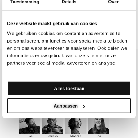
Toestemming
Details
Over
auf Ihr Konto zu verwalten und für andere Zwecke, wie in
unseren beschrieben
Datenschutzerklärung
†
Deze website maakt gebruik van cookies
Registrieren
We gebruiken cookies om content en advertenties te
personaliseren, om functies voor social media te bieden
en om ons websiteverkeer te analyseren. Ook delen we
informatie over uw gebruik van onze site met onze
Kostenloser Versand (ab 75 €*)
Originelle Geschenke
partners voor social media, adverteren en analyse.
Handgemacht
Alles toestaan
Aanpassen