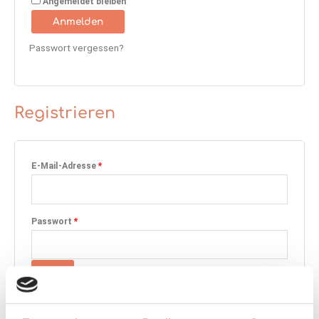
Angemeldet bleiben
Anmelden
Passwort vergessen?
Registrieren
E-Mail-Adresse
*
Passwort
*
Ihre personenbezogenen Daten werden verwendet, um Ihre
Erfahrung auf dieser Website zu unterstützen, den Zugriff