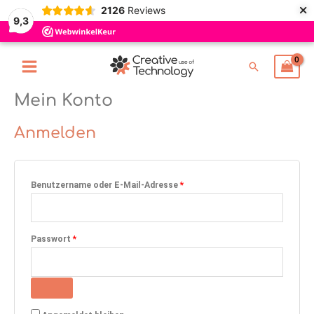
×
Zum
2126
Reviews
9,3
Inhalt
springen
Suchen
Mein Konto
Erforderlich
Erforderlich
Erforderlich
Erforderlich
Anmelden
Benutzername oder E-Mail-Adresse
*
Passwort
*