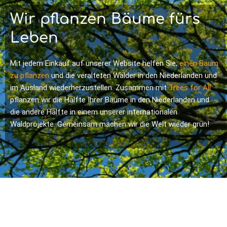
Wir pflanzen Bäume fürs
Leben
Mit jedem Einkauf auf unserer Website helfen Sie,
einen Baum
zu pflanzen
und die veralteten Wälder in den Niederlanden und
im Ausland wiederherzustellen. Zusammen mit
Trees for All
pflanzen wir die Hälfte Ihrer Bäume in den Niederlanden und
die andere Hälfte in einem unserer internationalen
Waldprojekte. Gemeinsam machen wir die Welt wieder grün!