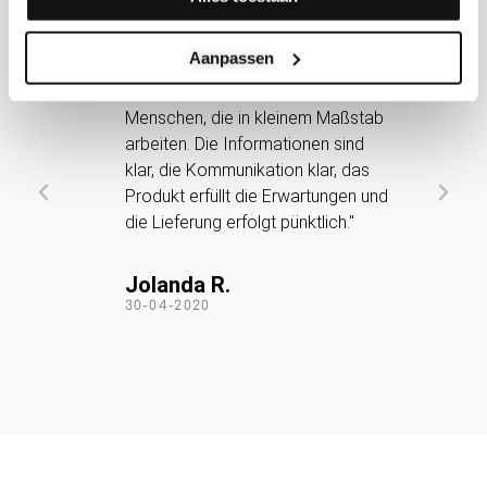
5




_

Aanpassen
/
5
"Es ist eine kreative Gruppe von
"
Menschen, die in kleinem Maßstab
A
tlich
arbeiten. Die Informationen sind
v
ie ich
klar, die Kommunikation klar, das
e
rde
Produkt erfüllt die Erwartungen und
."
die Lieferung erfolgt pünktlich."
S
3
Jolanda R.
30-04-2020