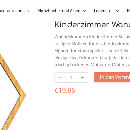
nausstattung
Notizbücher und Alben
Lebensstil
N
Kinderzimmer Wand
Kinderzimmer
Wanddekoration
Wanddekoration Kinderzimmer Sechse
-
lustigen Motiven für das Kinderzimme
Giraffen
Figuren für einen spielerischen Effek
Menge
einzigartige Dekoration für jedes Inte
frischgebackenen Mütter und Väter zu
-
+
In den Waren
€
19.95