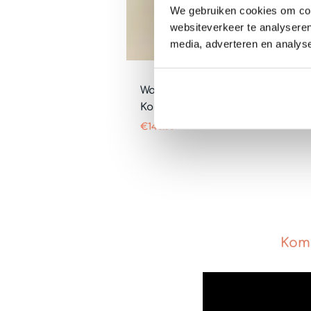
We gebruiken cookies om cont
websiteverkeer te analyseren
media, adverteren en analys
Wanddekoration für Kinderzimme
Kostenloses Sechseck
€
140.00
Komb