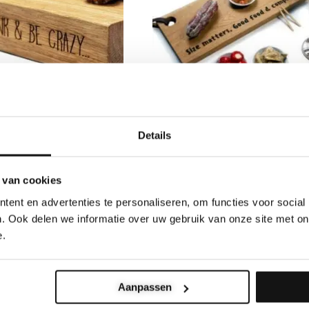
Details
n bois avec votre
Planche à boissons avec
exte
votre propre texte
 van cookies
ent en advertenties te personaliseren, om functies voor social
Note
€
62.50
€
37.50
–
€
47.50
4.64
. Ook delen we informatie over uw gebruik van onze site met on
sur 5
e.
Aanpassen