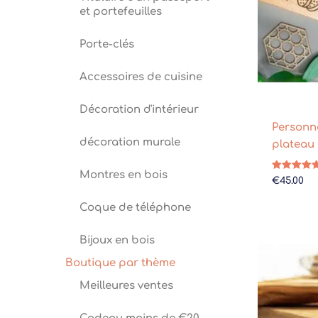
et portefeuilles
Porte-clés
Accessoires de cuisine
Décoration d'intérieur
Personn
décoration murale
plateau
Montres en bois
Note
€
45.00
5.00
sur 5
Coque de téléphone
Bijoux en bois
Boutique par thème
Meilleures ventes