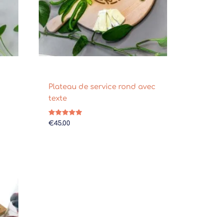
Plateau de service rond avec
texte
Note
€
45.00
5.00
sur 5