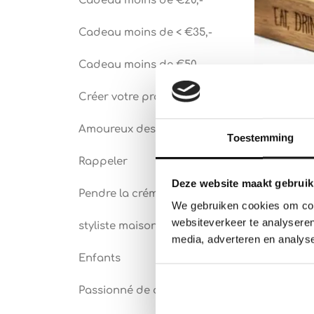
Cadeau moins de €20,-
Cadeau moins de < €35,-
Cadeau moins de €50,-
Créer votre propre design
Amoureux des livres
Toestemming
Billot e
Rappeler
propre t
Deze website maakt gebruik
Pendre la crémaillère
We gebruiken cookies om cont
Note
€
42.50
–
4.75
websiteverkeer te analyseren
sur 5
styliste maison
media, adverteren en analys
Enfants
Passionné de cuisine