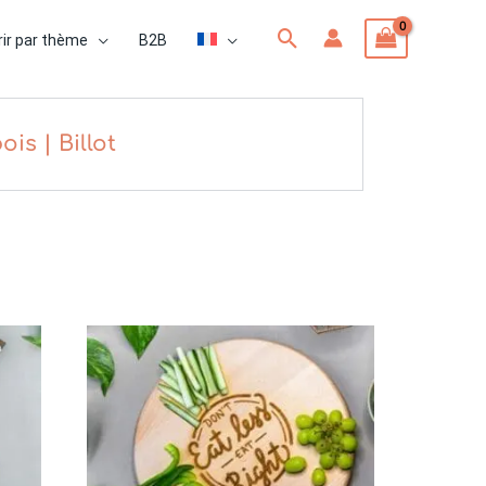
Rechercher
ir par thème
B2B
is | Billot