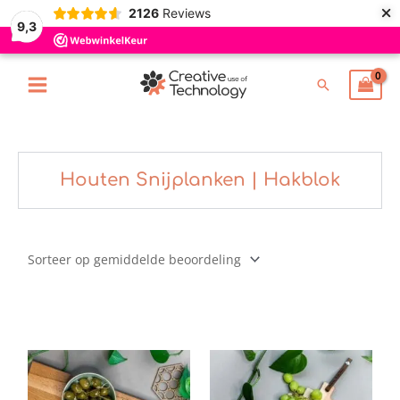
×
Ga
2126
Reviews
9,3
naar
de
inhoud
Zoeken
Houten Snijplanken | Hakblok