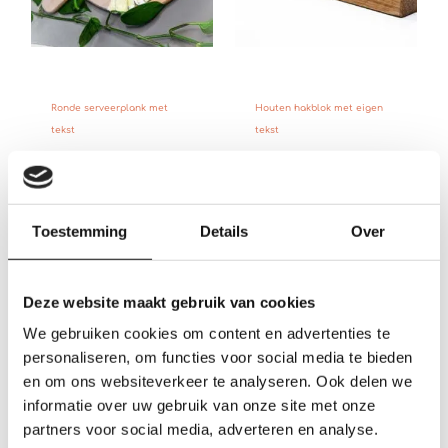
Ronde serveerplank met
Houten hakblok met eigen
tekst
tekst
Gewaardeerd
Gewaardeerd
€
45.00
€
42.50
-
€
62.50
5.00
4.75
uit 5
uit 5
Toestemming
Details
Over
Prijsklasse:
€37.50
tot
€47.50
Deze website maakt gebruik van cookies
We gebruiken cookies om content en advertenties te
personaliseren, om functies voor social media te bieden
en om ons websiteverkeer te analyseren. Ook delen we
informatie over uw gebruik van onze site met onze
partners voor social media, adverteren en analyse.