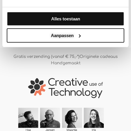
Borrelplank met eigen tekst
Alles toestaan
Gewaardeerd
€
37.50
-
€
47.50
4.64
uit 5
Aanpassen
Gratis verzending (vanaf € 75,-*)
Originele cadeaus
Handgemaakt