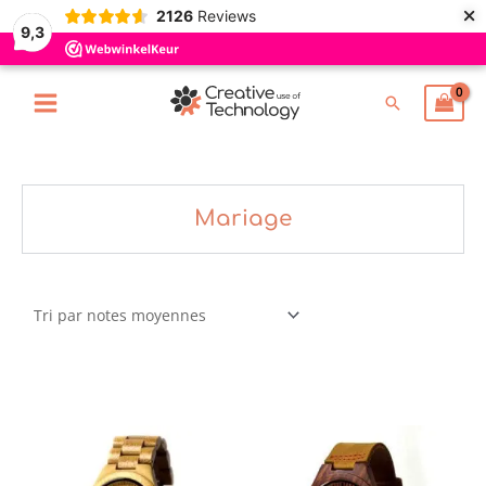
×
Aller
2126
Reviews
9,3
au
contenu
Rechercher
Mariage