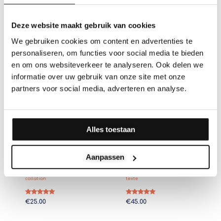
Note
Note
€
34.95
–
€
39.95
€
45.00
5.00
5.00
Deze website maakt gebruik van cookies
sur 5
sur 5
We gebruiken cookies om content en advertenties te
personaliseren, om functies voor social media te bieden
en om ons websiteverkeer te analyseren. Ook delen we
informatie over uw gebruik van onze site met onze
partners voor social media, adverteren en analyse.
Alles toestaan
Aanpassen
Gravure petite planche à
Plateau de service rond avec
collation
texte
Note
Note
€
25.00
€
45.00
5.00
5.00
sur 5
sur 5