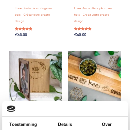
Livre photo de mariage en
Livre d’or ou livre photo en
bois – Créez votre propre
bois – Créez votre propre
design
design
Note
Note
€
65.00
€
65.00
5.00
5.00
sur 5
sur 5
Plage
de
prix :
€34.95
à
€39.95
Cadre photo en bois – Créez
Personnalisez un grand
Toestemming
Details
Over
votre propre design
plateau de fromages