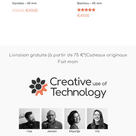
Sandale – 40 mm
Bambou – 45 mm
€
59.00
€
49.00
Note
€
49.00
4.75
sur 5
Livraison gratuite (à partir de 75 €*)
Cadeaux originaux
Fait main