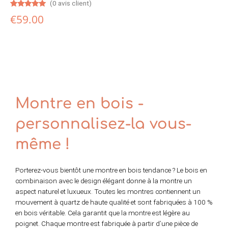
(
0
avis client)
Noté
3
5.00
€
59.00
sur 5
basé sur
notations
client
Montre en bois -
personnalisez-la vous-
même !
Porterez-vous bientôt une montre en bois tendance ? Le bois en
combinaison avec le design élégant donne à la montre un
aspect naturel et luxueux. Toutes les montres contiennent un
mouvement à quartz de haute qualité et sont fabriquées à 100 %
en bois véritable. Cela garantit que la montre est légère au
poignet. Chaque montre est fabriquée à partir d’une pièce de