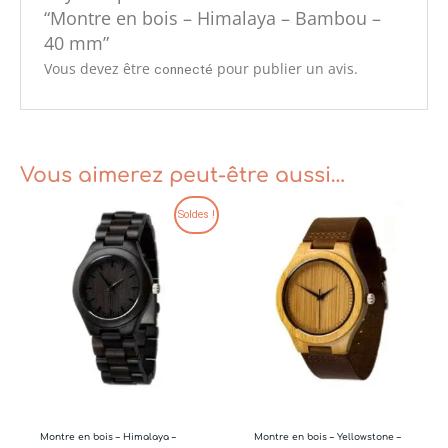
“Montre en bois – Himalaya – Bambou –
40 mm”
Vous devez être
pour publier un avis.
connecté
Vous aimerez peut-être aussi…
Le
Le
Soldes !
prix
prix
initial
actuel
était :
est :
€59.00.
€49.00.
Montre en bois – Himalaya –
Montre en bois – Yellowstone –