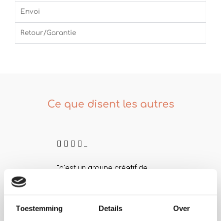
Envoi
Retour/Garantie
Ce que disent les autres
5




_
/
5
 de
"Contact rapide, réponses claires,
 à petite
livraison rapide comme convenu,
claire, la
beau produit à un prix compétitif."
 produit
Toestemming
Details
Over
 livraison
Simone L.