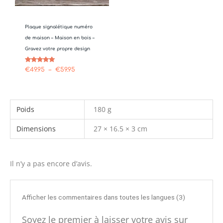
Plaque signalétique numéro
de maison – Maison en bois –
Gravez votre propre design
Note
€
49.95
–
€
59.95
5.00
sur 5
Poids
180 g
Dimensions
27 × 16.5 × 3 cm
Il n’y a pas encore d’avis.
Afficher les commentaires dans toutes les langues (3)
Soyez le premier à laisser votre avis sur