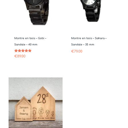
Montre en bois – Gobi –
Montre en bois – Sahara –
Sandale – 40 mm
Sandale – 35 mm
€
79.00
Note
€
89.00
4.67
sur 5
Plage
de
prix :
€49.95
à
€59.95