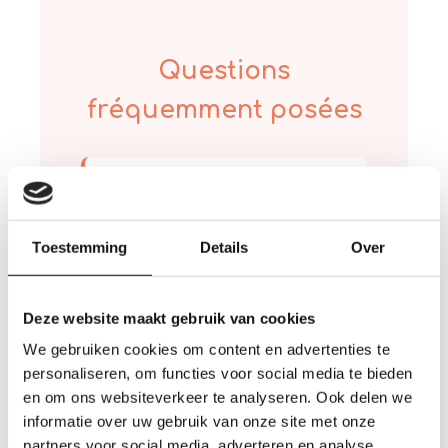
Questions
fréquemment posées
Pourquoi choisir la gravure
d’une planche à découper
comme cadeau d’affaires ?
Toestemming
Details
Over
Une planche à découper gravée est
durable, fonctionnelle et constitue un
rappel durable de la marque à chaque
Deze website maakt gebruik van cookies
boisson ou repas. W
Nous offrons
We gebruiken cookies om content en advertenties te
des remises intéressantes pour les
personaliseren, om functies voor social media te bieden
commandes importantes de
en om ons websiteverkeer te analyseren. Ook delen we
cadeaux d’entreprise personnalisés.
informatie over uw gebruik van onze site met onze
Pour des quantités plus
partners voor social media, adverteren en analyse.