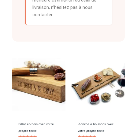
meilleure estimation du délai de
livraison, n’hésitez pas à nous
contacter.
Plage
Plage
de
de
prix :
prix :
€42.50
€37.50
à
à
€62.50
€47.50
Billot en bois avec votre
Planche à boissons avec
propre texte
votre propre texte