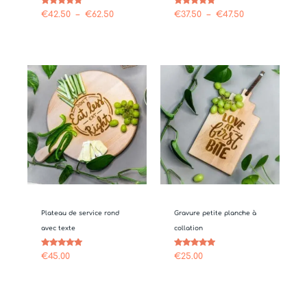
Note
Note
€
42.50
–
€
62.50
€
37.50
–
€
47.50
4.75
4.64
sur 5
sur 5
Plateau de service rond
Gravure petite planche à
avec texte
collation
Note
Note
€
45.00
€
25.00
5.00
5.00
sur 5
sur 5