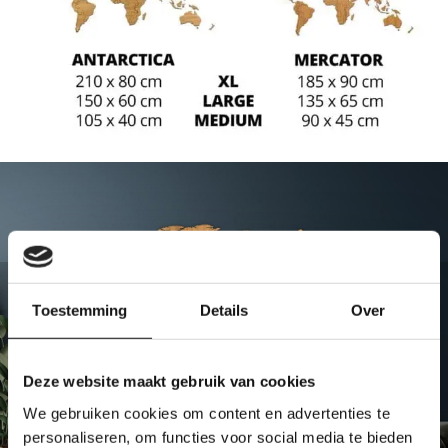
Toestemming
Details
Over
Een échte eye-catcher aan je muur
Geef aan waar je bent geweest, of nog wilt gaan, met een
houten wereldkaart. Compleet met plaatsmarkers. De
Deze website maakt gebruik van cookies
nauwkeurige landsgrenzen geeft de houten wereldkaart een
We gebruiken cookies om content en advertenties te
prachtig detail. De wereldkaart is verkrijgbaar in 4 houtsoorten:
personaliseren, om functies voor social media te bieden
zwart, eiken, walnoot en bamboe.