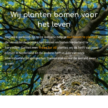
Wij planten bomen voor
het leven
Met elke aankoop op onze website help je
een boom te planten
en
de verouderde bossen van binnen en buiten Nederland te
herstellen. Samen met
Trees for All
planten wij de helft van jouw
bomen in Nederland en de andere helft in één van onze
internationale bosprojecten. Samen maken we de wereld weer
groen!