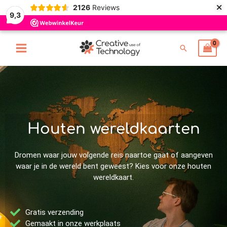
×
Ga
2126
Reviews
9,3
naar
de
inhoud
Zoeken
Houten wereldkaarten
Dromen waar jouw volgende reis naartoe gaat of aangeven
waar je in de wereld bent geweest? Kies voor onze houten
wereldkaart.
Gratis verzending
Gemaakt in onze werkplaats