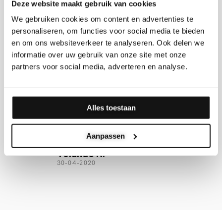
Deze website maakt gebruik van cookies
We gebruiken cookies om content en advertenties te
personaliseren, om functies voor social media te bieden
5




_
en om ons websiteverkeer te analyseren. Ook delen we
/
informatie over uw gebruik van onze site met onze
5
e créatif de
"Contact rapide, réponses claires
partners voor social media, adverteren en analyse.
ravaillent à petite
livraison rapide comme convenu,
mation est claire, la
beau produit à un prix compétitif.
laire, le produit
Alles toestaan
ntes et la livraison
Simone L.
30-09-2020
Aanpassen