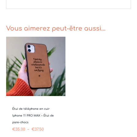
Vous aimerez peut-être aussi…
Plage
de
prix :
€35.00
à
€37.50
Étui de téléphone en cuir
Iphone 11 PRO MAX – Étui de
pare-chocs
€
35.00
–
€
37.50