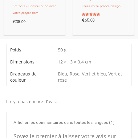
flottants – Constellation avec
Créez votre propre design
votre propre nom
Note
€
65.00
€
35.00
4.67
sur 5
Poids
50 g
Dimensions
12 × 13 × 0.4 cm
Drapeaux de
Bleu, Rose, Vert et bleu, Vert et
couleur
rose
Il n’y a pas encore d’avis.
Afficher les commentaires dans toutes les langues (1)
Soyez le premier à laisser votre avis sur