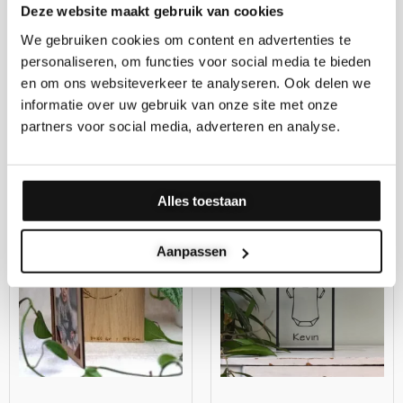
Deze website maakt gebruik van cookies
We gebruiken cookies om content en advertenties te
personaliseren, om functies voor social media te bieden
Décoration murale pour
Pépinière de lettres en bois
en om ons websiteverkeer te analyseren. Ook delen we
chambre d’enfant – Cloud –
Créez votre propre design
Note
informatie over uw gebruik van onze site met onze
€
30.00
–
€
210.00
5.00
sur 5
partners voor social media, adverteren en analyse.
€
34.95
Alles toestaan
Plage
de
prix :
Aanpassen
€34.95
à
€39.95