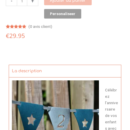
-
+
Ajouter au panier
Personaliseer
(
0
avis client)
Noté
1
5.00
€
29.95
sur 5
basé sur
notation
client
La description
Célébr
ez
l’annive
rsaire
de vos
enfant
s avec