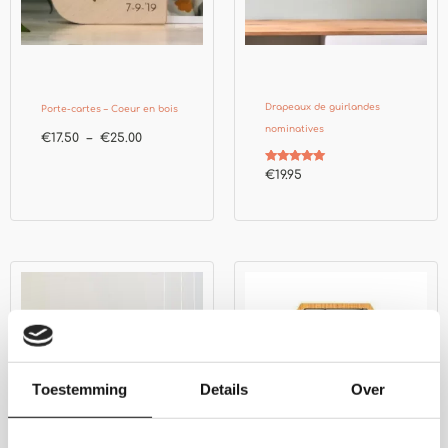
Drapeaux de guirlandes
Porte-cartes – Coeur en bois
nominatives
€
17.50
–
€
25.00
Note
€
19.95
5.00
sur 5
Plage
de
prix :
€30.00
à
€210.00
Toestemming
Details
Over