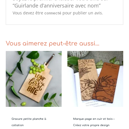
“Guirlande d’anniversaire avec nom”
Vous devez être
pour publier un avis.
connecté
Vous aimerez peut-être aussi…
Plage
de
prix :
€25.00
à
€30.00
Gravure petite planche à
Marque-page en cuir et bois –
collation
Créez votre propre design