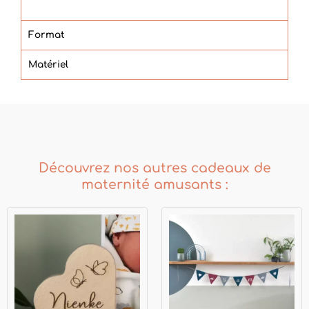
Format
Matériel
Découvrez nos autres cadeaux de
maternité amusants :
Plage
de
prix :
€17.50
à
€25.00