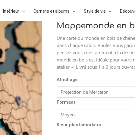
Intérieur
Carnets et albums
Style de vie
Découvr
Plag
Mappemonde en bo
quantité
de
de
prix :
Une carte du monde en bois de chêne 
Mappemonde
€139
dans chaque salon. Voulez-vous gard
en
à
pensez-vous constamment à la destina
bois
€299
monde en bois est idéale pour votre 
-
atelier ✓ Livré sous 1 à 3 jours ouvra
Chêne
Affichage
Formaat
Kleur plaatsmarkers