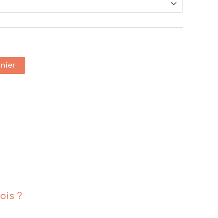
anier
ois ?