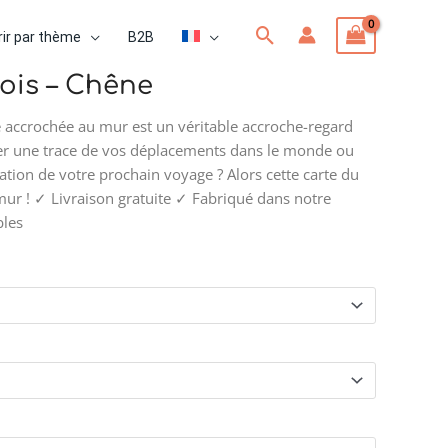
Rechercher
ir par thème
B2B
e
is – Chêne
accrochée au mur est un véritable accroche-regard
.00
er une trace de vos déplacements dans le monde ou
tion de votre prochain voyage ? Alors cette carte du
.00
mur ! ✓ Livraison gratuite ✓ Fabriqué dans notre
bles