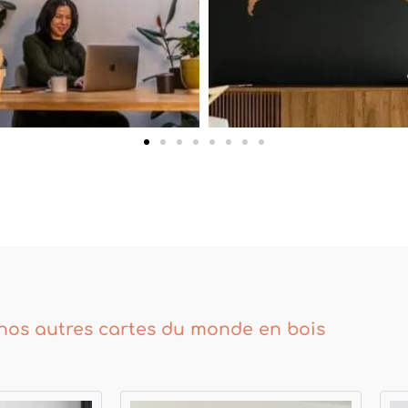
nos autres cartes du monde en bois
Plage
Plage