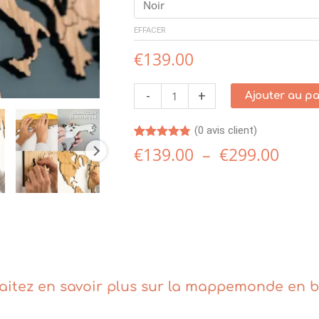
EFFACER
€
139.00
-
+
Ajouter au p
(
0
avis client)
Noté
52
4.73
€
139.00
–
€
299.00
sur 5
basé sur
notations
client
itez en savoir plus sur la mappemonde en b