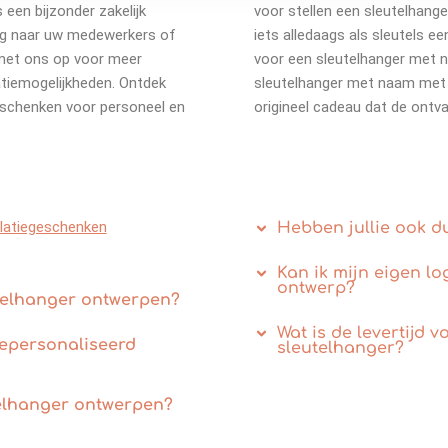
 een bijzonder zakelijk
voor stellen een sleutelhan
ng naar uw medewerkers of
iets alledaags als sleutels ee
t met ons op voor meer
voor een sleutelhanger met n
atiemogelijkheden. Ontdek
sleutelhanger met naam met e
eschenken voor personeel en
origineel cadeau dat de ontvan
elatiegeschenken
Hebben jullie ook 
Kan ik mijn eigen l
ontwerp?
utelhanger ontwerpen?
Wat is de levertijd 
gepersonaliseerd
sleutelhanger?
telhanger ontwerpen?