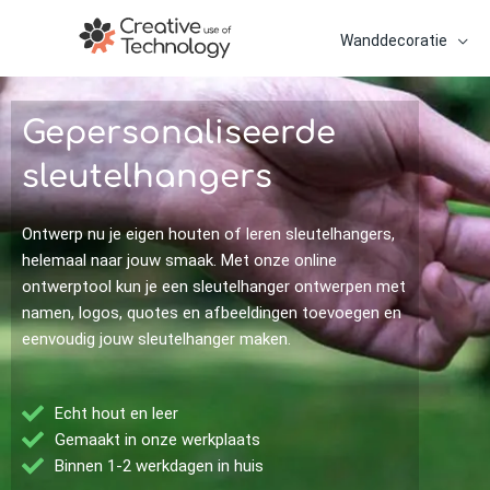
Ga
naar
Wanddecoratie
de
inhoud
Gepersonaliseerde
sleutelhangers
Ontwerp nu je eigen houten of leren sleutelhangers,
helemaal naar jouw smaak. Met onze online
ontwerptool kun je een sleutelhanger ontwerpen met
namen, logos, quotes en afbeeldingen toevoegen en
eenvoudig jouw sleutelhanger maken.
Echt hout en leer
Gemaakt in onze werkplaats
Binnen 1-2 werkdagen in huis