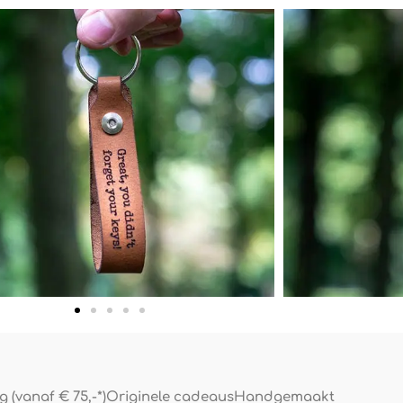
 (vanaf € 75,-*)
Originele cadeaus
Handgemaakt