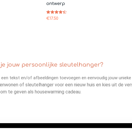
ontwerp
Gewaardee
€
17.50
rd
4.50
uit 5
e jouw persoonlijke sleutelhanger?
 een tekst en/of afbeeldingen toevoegen en eenvoudig jouw unieke 
nwonen of sleutelhanger voor een nieuw huis en kies uit de vers
uk om te geven als housewarming cadeau.