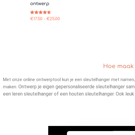
ontwerp
Gewaardeer
€
17.50
-
€
25.00
d
4.71
uit 5
Hoe maak j
Met onze online ontwerptool kun je een sleutelhanger met namen,
Ontwerp je eigen gepersonaliseerde sleutelhanger same
maken.
een leren sleutelhanger of een houten sleutelhanger. Ook le