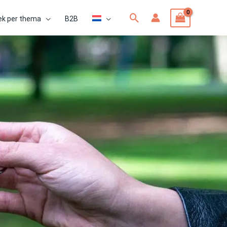
Zoeken
ek per thema
B2B