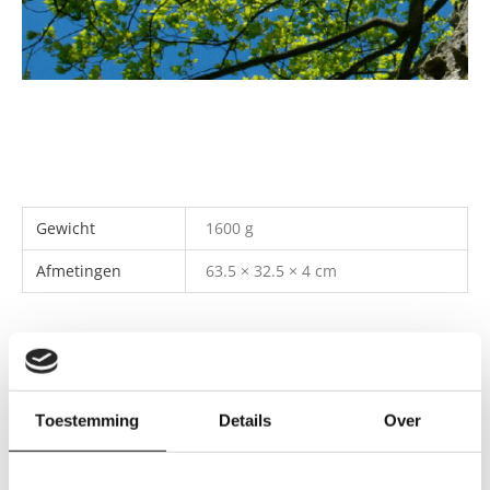
Gewicht
1600 g
Afmetingen
63.5 × 32.5 × 4 cm
Gewaarde
Mark Groot
(geverifieerde eigenaar)
11
erd
4
uit 5
april 2021
Toestemming
Details
Over
Ziet er mooi uit, goede kwaliteit, eenvoudige
montage