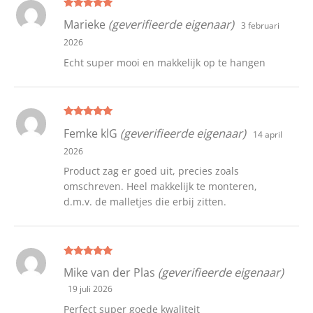
Gewaardeer
Marieke
(geverifieerde eigenaar)
3 februari
d
5
uit 5
2026
Echt super mooi en makkelijk op te hangen
Gewaardeer
Femke klG
(geverifieerde eigenaar)
14 april
d
5
uit 5
2026
Product zag er goed uit, precies zoals
omschreven. Heel makkelijk te monteren,
d.m.v. de malletjes die erbij zitten.
Gewaardeer
Mike van der Plas
(geverifieerde eigenaar)
d
5
uit 5
19 juli 2026
Perfect super goede kwaliteit