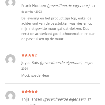
Gewaarde
Frank Hoeben
(geverifieerde eigenaar)
23
erd
4
uit 5
december 2023
De levering en het product zijn top, enkel de
achterkant van de passtukken was vies en op
mijn net gewitte muur gaf dat vlekken. Dus
eerst de achterkant goed schoonmaken en dan
de passtukken op de muur.
Gewaarde
Joyce Buis
(geverifieerde eigenaar)
29 juni
erd
4
uit 5
2024
Mooi, goede kleur
Gewaardeer
Thijs Jansen
(geverifieerde eigenaar)
17
d
5
uit 5