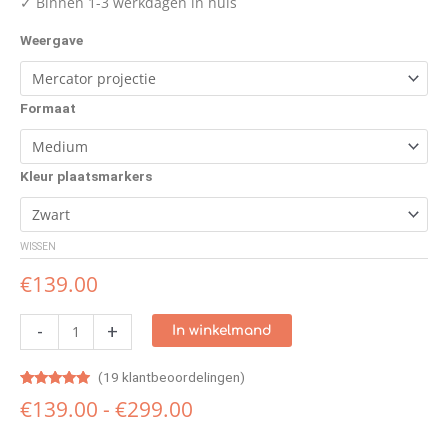
✓ Binnen 1-3 werkdagen in huis
Weergave
Formaat
Kleur plaatsmarkers
WISSEN
€
139.00
-
+
In winkelmand
(
19
klantbeoordelingen)
Gewaardeerd
19
€
139.00
-
€
299.00
4.74
op 5
gebaseerd
op