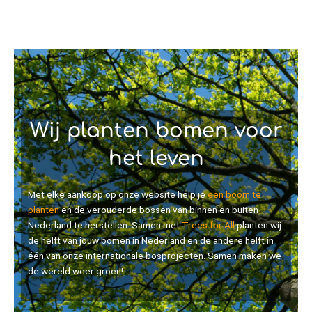
Wij planten bomen voor
het leven
Met elke aankoop op onze website help je
een boom te
planten
en de verouderde bossen van binnen en buiten
Nederland te herstellen. Samen met
Trees for All
planten wij
de helft van jouw bomen in Nederland en de andere helft in
één van onze internationale bosprojecten. Samen maken we
de wereld weer groen!