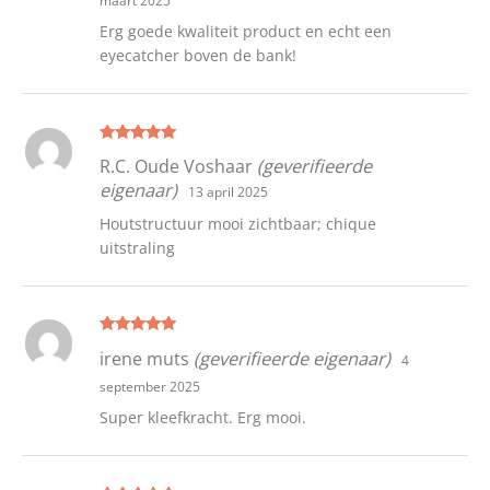
maart 2025
Erg goede kwaliteit product en echt een
eyecatcher boven de bank!
Gewaardeer
R.C. Oude Voshaar
(geverifieerde
d
5
uit 5
eigenaar)
13 april 2025
Houtstructuur mooi zichtbaar; chique
uitstraling
Gewaardeer
irene muts
(geverifieerde eigenaar)
4
d
5
uit 5
september 2025
Super kleefkracht. Erg mooi.