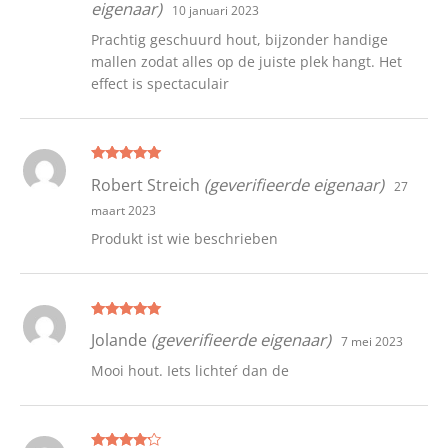
eigenaar)
10 januari 2023
Prachtig geschuurd hout, bijzonder handige
mallen zodat alles op de juiste plek hangt. Het
effect is spectaculair
Gewaardeer
Robert Streich
(geverifieerde eigenaar)
27
d
5
uit 5
maart 2023
Produkt ist wie beschrieben
Gewaardeer
Jolande
(geverifieerde eigenaar)
7 mei 2023
d
5
uit 5
Mooi hout. Iets lichteŕ dan de