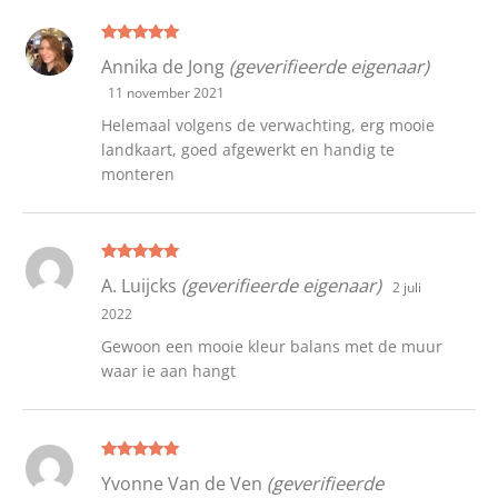
Gewaardeer
Annika de Jong
(geverifieerde eigenaar)
d
5
uit 5
11 november 2021
Helemaal volgens de verwachting, erg mooie
landkaart, goed afgewerkt en handig te
monteren
Gewaardeer
A. Luijcks
(geverifieerde eigenaar)
2 juli
d
5
uit 5
2022
Gewoon een mooie kleur balans met de muur
waar ie aan hangt
Gewaardeer
Yvonne Van de Ven
(geverifieerde
d
5
uit 5