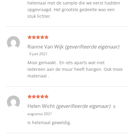
helemaal met de sample die we eerst hadden
opgevraagd. Het grootste gedeelte was een
stuk lichter.
Gewaardeer
Rianne Van Wijk
(geverifieerde eigenaar)
d
5
uit 5
9 juni 2021
Mooi gemaakt . En iets aparts wat niet
iedereen aan de muur heeft hangen. Ook mooi
materiaal .
Gewaardeer
Helen Wicht
(geverifieerde eigenaar)
8
d
5
uit 5
augustus 2021
Is helemaal geweldig.