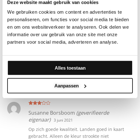
Deze website maakt gebruik van cookies
We gebruiken cookies om content en advertenties te
personaliseren, om functies voor social media te bieden
Gewaardeer
Florine Hiele
(geverifieerde eigenaar)
23
d
5
uit 5
en om ons websiteverkeer te analyseren. Ook delen we
mei 2021
informatie over uw gebruik van onze site met onze
Nog niet opgehangen! Wel mooi om te zien.
partners voor social media, adverteren en analyse.
Alles toestaan
Gewaardeer
Elli
(geverifieerde eigenaar)
25 mei 2021
d
5
uit 5
All perfect – beautiful product
Aanpassen
Gewaar
Susanne Borsboom
(geverifieerde
deerd
3
uit 5
eigenaar)
3 juni 2021
Op zich goede kwaliteit. Landen goed in kaart
gebracht. Alleen de kleur strookte niet