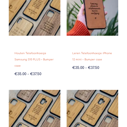
Houten Telefoonhoesje
Leren Telefoonhoesje iPhone
Samsung S10 PLUS – Bumper
12 mini – Bumper case
case
€
35.00
-
€
37.50
€
35.00
-
€
37.50
Prijsklasse:
Prijsklasse:
€35.00
€35.00
tot
tot
€37.50
€37.50