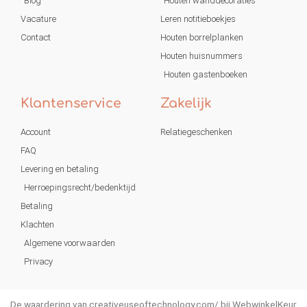
Blog
Houten wanddecoraties
Vacature
Leren notitieboekjes
Contact
Houten borrelplanken
Houten huisnummers
Houten gastenboeken
Klantenservice
Zakelijk
Account
Relatiegeschenken
FAQ
Levering en betaling
Herroepingsrecht/bedenktijd
Betaling
Klachten
Algemene voorwaarden
Privacy
De waardering van creativeuseoftechnology.com/ bij
WebwinkelKeur