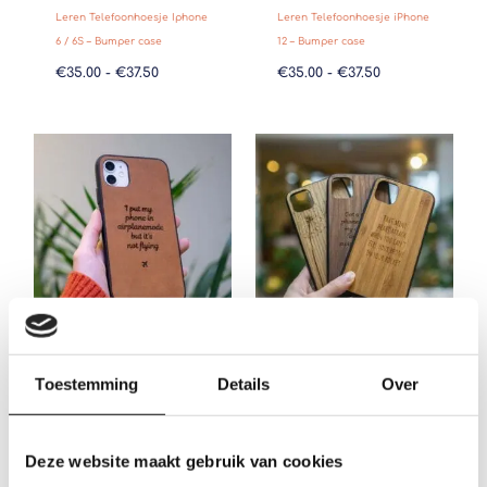
Leren Telefoonhoesje Iphone
Leren Telefoonhoesje iPhone
6 / 6S – Bumper case
12 – Bumper case
€
35.00
-
€
37.50
€
35.00
-
€
37.50
Prijsklasse:
Prijsklasse:
€35.00
€35.00
tot
tot
€37.50
€37.50
Toestemming
Details
Over
Leren Telefoonhoesje iPhone
Houten Telefoonhoesje
12 PRO – Bumper case
iPhone 12 Pro – Bumper case
€
35.00
-
€
37.50
€
35.00
-
€
37.50
Deze website maakt gebruik van cookies