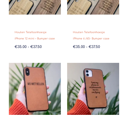
Houten Telefoonhoesje
Houten Telefoonhoesje
iPhone 12 mini – Bumper case
iPhone 6 /6S- Bumper case
€
35.00
-
€
37.50
€
35.00
-
€
37.50
Prijsklasse:
Prijsklasse:
€35.00
€35.00
tot
tot
€37.50
€37.50