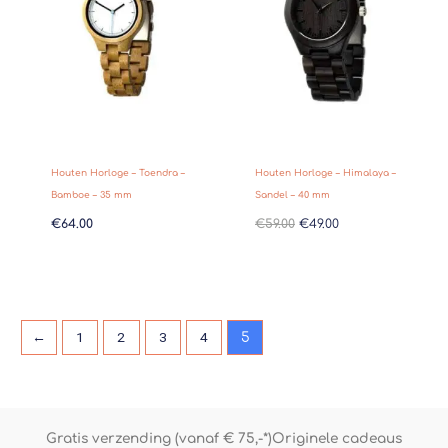
Houten Horloge – Toendra –
Houten Horloge – Himalaya –
Bamboe – 35 mm
Sandel – 40 mm
€
64.00
€
59.00
€
49.00
←
1
2
3
4
5
Gratis verzending (vanaf € 75,-*)
Originele cadeaus