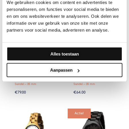
We gebruiken cookies om content en advertenties te
personaliseren, om functies voor social media te bieden
en om ons websiteverkeer te analyseren. Ook delen we
informatie over uw gebruik van onze site met onze
partners voor social media, adverteren en analyse.
Alles toestaan
Aanpassen
Houten Horloge – Sahara –
Houten Horloge – Toendra –
Sandel – 35 mm
Sandel – 35 mm
€
79.00
€
64.00
Oorspronkelijke
Huidige
prijs
prijs
Actie!
was:
is:
€59.00.
€49.00.