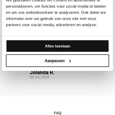
We gebruiken cookies om content en advertenties te
personaliseren, om functies voor social media te bieden
en om ons websiteverkeer te analyseren. Ook delen we
5





informatie over uw gebruik van onze site met onze
/
n creatief club mensen
"Snel contact, duidelijke
partners voor social media, adverteren en analyse.
5
chalig werken. De
antwoorden, snelle levering
 is helder, de
conform afspraak, mooi pr
ie duidelijk, het
tegen een scherpe prijs."
oldoet aan de
Alles toestaan
g en de levering is op
Simone L.
30-09-2020
Aanpassen
 R.
20
FAQ