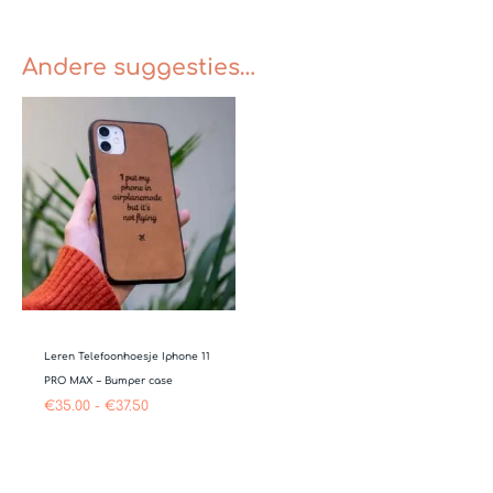
Andere suggesties…
Prijsklasse:
€35.00
tot
€37.50
Leren Telefoonhoesje Iphone 11
PRO MAX – Bumper case
€
35.00
-
€
37.50