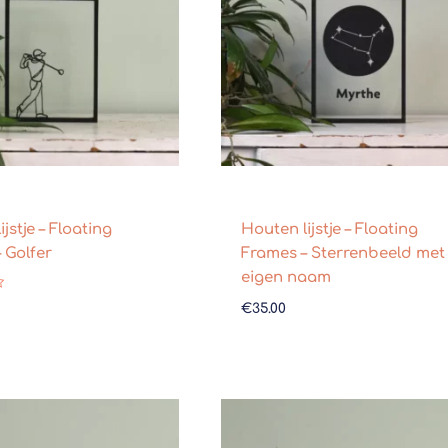
jstje – Floating
Houten lijstje – Floating
 Golfer
Frames – Sterrenbeeld met
eigen naam
d
€
35.00