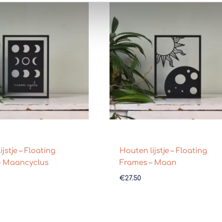
jstje – Floating
Houten lijstje – Floating
– Maancyclus
Frames – Maan
€
27.50