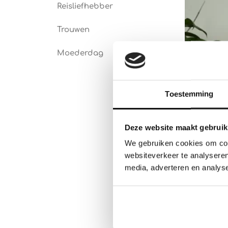
Reisliefhebber
Trouwen
Moederdag
Toestemming
Deze website maakt gebruik
Houten li
We gebruiken cookies om cont
Frames 
websiteverkeer te analyseren
media, adverteren en analys
€
27.50