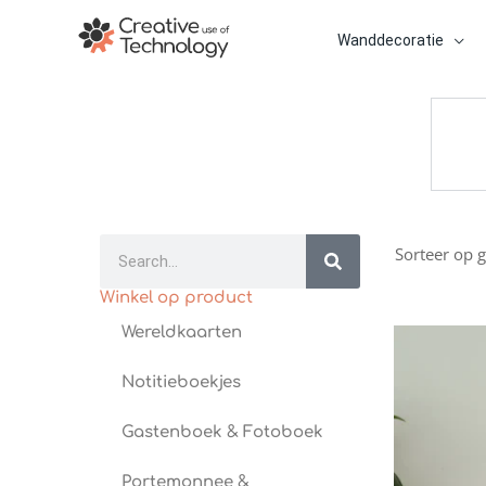
Ga
naar
Wanddecoratie
de
inhoud
Zoeken
Winkel op product
Wereldkaarten
Notitieboekjes
Gastenboek & Fotoboek
Portemonnee &