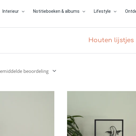
Interieur
Notitieboeken & albums
Lifestyle
Ontd
Houten lijstjes
Prijsklasse:
€13.50
tot
€35.00