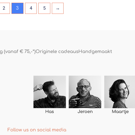
2
4
5
→
3
 (vanaf € 75,-*)
Originele cadeaus
Handgemaakt
Follow us on social media