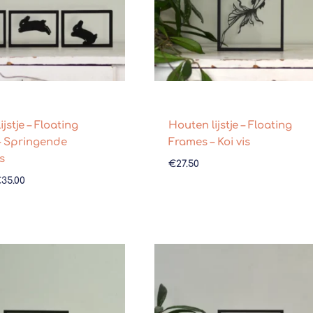
jstje – Floating
Houten lijstje – Floating
– Springende
Frames – Koi vis
s
€
27.50
€
35.00