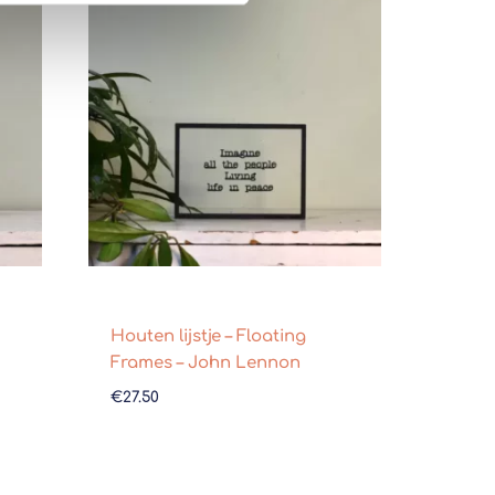
Houten lijstje – Floating
Frames – John Lennon
€
27.50