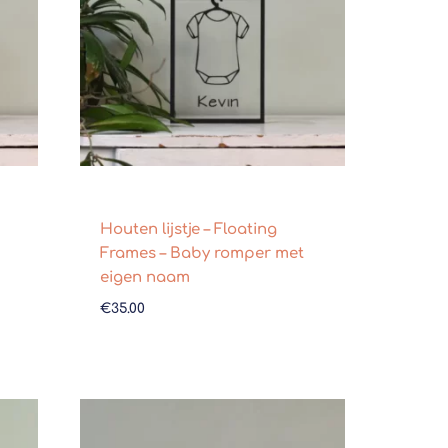
Houten lijstje – Floating
Frames – Baby romper met
eigen naam
€
35.00