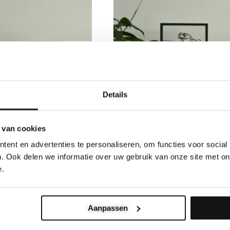
Details
 van cookies
jstje – Floating
Houten lijstje – Floating
ent en advertenties te personaliseren, om functies voor social
– Kameleon
Frames – Kikker
. Ook delen we informatie over uw gebruik van onze site met on
e.
€
27.50
Aanpassen