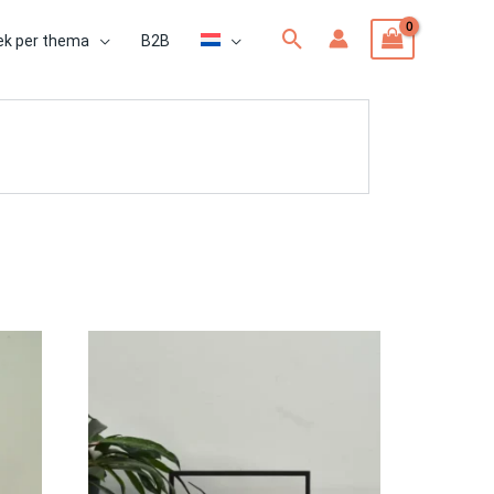
Zoeken
ek per thema
B2B