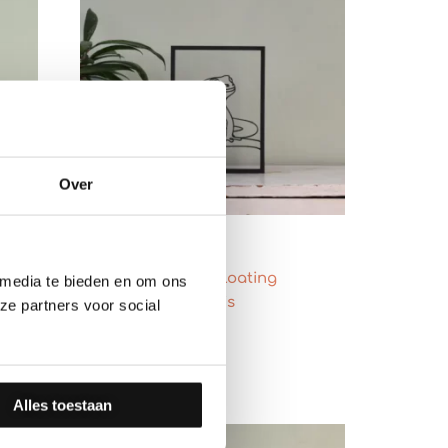
Over
Houten lijstje – Floating
 media te bieden en om ons
Frames – Hagedis
ze partners voor social
€
27.50
Alles toestaan