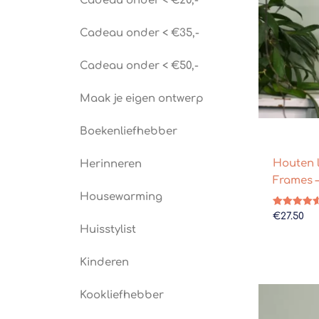
Cadeau onder < €20,-
Cadeau onder < €35,-
Cadeau onder < €50,-
Maak je eigen ontwerp
Boekenliefhebber
Houten li
Herinneren
Frames –
Housewarming
Gewaardeer
€
27.50
4.63
Huisstylist
uit 5
Kinderen
Kookliefhebber