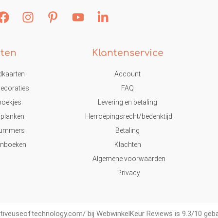
ten
Klantenservice
dkaarten
Account
ecoraties
FAQ
eboekjes
Levering en betaling
lplanken
Herroepingsrecht/bedenktijd
nummers
Betaling
enboeken
Klachten
Algemene voorwaarden
Privacy
ativeuseoftechnology.com/ bij
WebwinkelKeur Reviews
is 9.3/10 geb