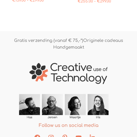
€
139.00
-
€
299.00
€
255.00
-
€
299.00
4.73
uit 5
Gratis verzending (vanaf € 75,-*)
Originele cadeaus
Handgemaakt
Follow us on social media