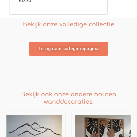
€
13.50
5.00
uit 5
Bekijk onze volledige collectie
Terug naar categoriepagina
Bekijk ook onze andere houten
wanddecoraties:
Prijsklasse:
Prijsklasse:
€139.00
€255.00
tot
tot
€179.00
€299.00