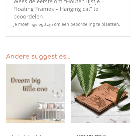
Wees de eerste om “Houten lijstje –
Floating Frames – Hanging cat” te
beoordelen
Je moet
om een beoordeling te plaatsen.
ingelogd zijn
Andere suggesties…
Prijsklasse:
Prijsklasse:
€30.00
€39.95
tot
tot
€210.00
€75.00