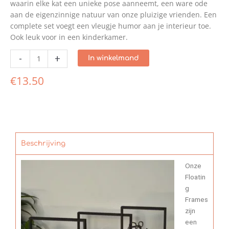
waarin elke kat een unieke pose aanneemt, een ware ode
aan de eigenzinnige natuur van onze pluizige vrienden. Een
complete set voegt een vleugje humor aan je interieur toe.
Ook leuk voor in een kinderkamer.
-
+
In winkelmand
€
13.50
Beschrijving
Onze
Floatin
g
Frames
zijn
een