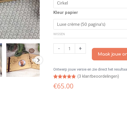
Kleur papier
WISSEN
-
+
Maak jouw o
Ontwerp jouw versie en zie direct het resultaa
(
3
klantbeoordelingen)
Gewaardeerd
3
€
65.00
4.67
op 5
gebaseerd
op
klantbeoordelingen