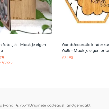
 fotolijst – Maak je eigen
Wanddecoratie kinderka
rp
Wolk – Maak je eigen ont
€
34.95
erd
-
€
39.95
 (vanaf € 75,-*)
Originele cadeaus
Handgemaakt