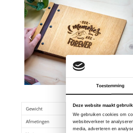
Toestemming
Deze website maakt gebruik
Gewicht
1050 g
We gebruiken cookies om cont
Afmetingen
31.5 × 22 × 2.5 cm
websiteverkeer te analyseren
media, adverteren en analys