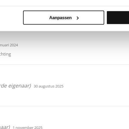
k
 zwart (50 pagina's)
Aanpassen
anuari 2024
chting
rde eigenaar)
30 augustus 2025
aar)
1 november 2025