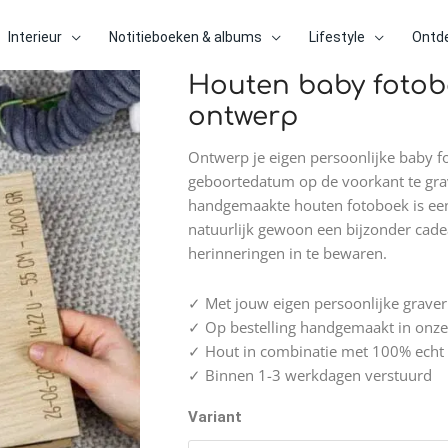
Interieur
Notitieboeken & albums
Lifestyle
Ontd
Houten baby fotob
Houten
baby
ontwerp
fotoboek
-
Ontwerp je eigen persoonlijke baby f
Maak
geboortedatum op de voorkant te grave
je
handgemaakte houten fotoboek is een
eigen
natuurlijk gewoon een bijzonder cadea
ontwerp
herinneringen in te bewaren.
aantal
✓ Met jouw eigen persoonlijke graver
✓ Op bestelling handgemaakt in onze
✓ Hout in combinatie met 100% echt 
✓ Binnen 1-3 werkdagen verstuurd
Variant