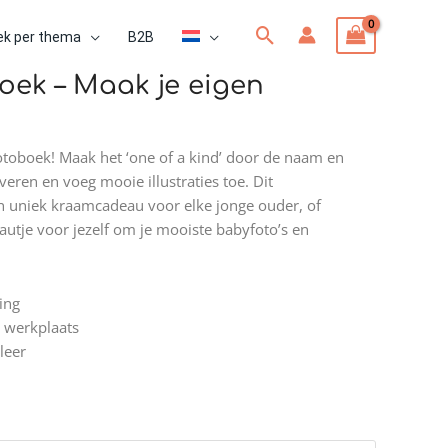
Zoeken
ek per thema
B2B
oek – Maak je eigen
otoboek! Maak het ‘one of a kind’ door de naam en
ren en voeg mooie illustraties toe. Dit
 uniek kraamcadeau voor elke jonge ouder, of
utje voor jezelf om je mooiste babyfoto’s en
ing
 werkplaats
leer