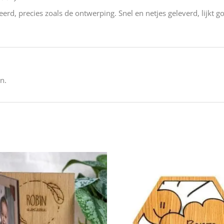
erd, precies zoals de ontwerping. Snel en netjes geleverd, lijkt g
n.
Prijsklasse:
€34.95
tot
€39.95