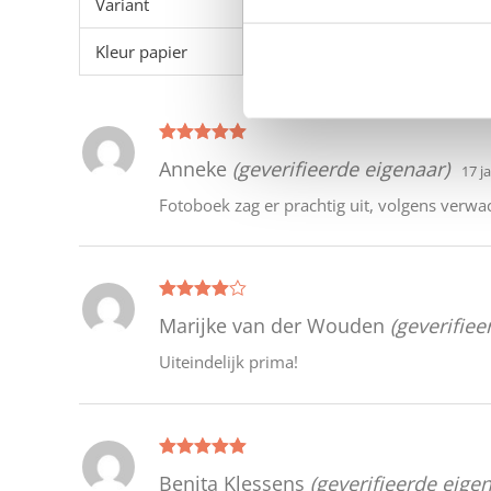
Variant
Blanco, Cirkel, Hart, Rechthoe
Kleur papier
Luxe crème (50 pagina's), Luxe
Gewaardeer
Anneke
(geverifieerde eigenaar)
17 j
d
5
uit 5
Fotoboek zag er prachtig uit, volgens verwa
Gewaarde
Marijke van der Wouden
(geverifiee
erd
4
uit 5
Uiteindelijk prima!
Gewaardeer
Benita Klessens
(geverifieerde eigen
d
5
uit 5