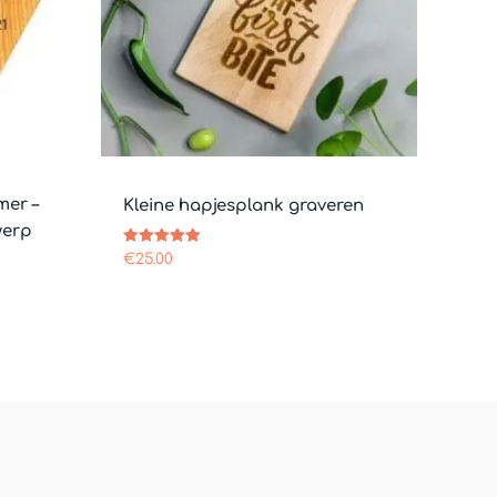
mer –
Kleine hapjesplank graveren
werp
Gewaardeerd
€
25.00
5.00
uit 5