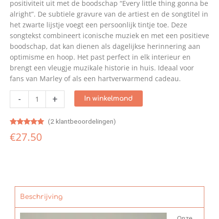
positiviteit uit met de boodschap “Every little thing gonna be
alright”. De subtiele gravure van de artiest en de songtitel in
het zwarte lijstje voegt een persoonlijk tintje toe. Deze
songtekst combineert iconische muziek en met een positieve
boodschap, dat kan dienen als dagelijkse herinnering aan
optimisme en hoop. Het past perfect in elk interieur en
brengt een vleugje muzikale historie in huis. Ideaal voor
fans van Marley of als een hartverwarmend cadeau.
-
+
In winkelmand
(
2
klantbeoordelingen)
Gewaardeerd
1
€
27.50
5.00
op 5
gebaseerd
op
klantbeoordeling
Beschrijving
Onze