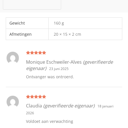
Gewicht
160 g
Afmetingen
20 × 15 × 2 cm
Gewaardeer
Monique Eschweiler-Alves
(geverifieerde
d
5
uit 5
eigenaar)
23 juni 2025
Ontvanger was ontroerd.
Gewaardeer
Claudia
(geverifieerde eigenaar)
18 januari
d
5
uit 5
2026
Voldoet aan verwachting