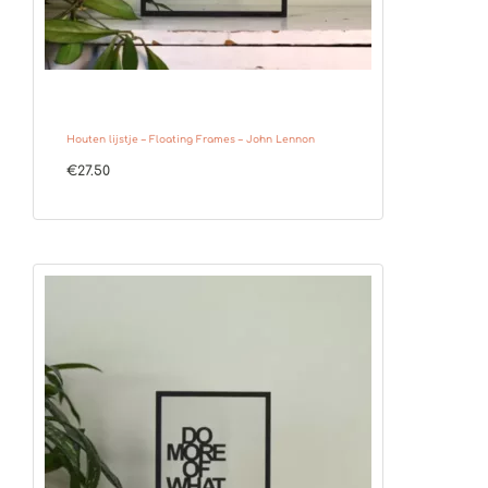
Houten lijstje – Floating Frames – John Lennon
€
27.50