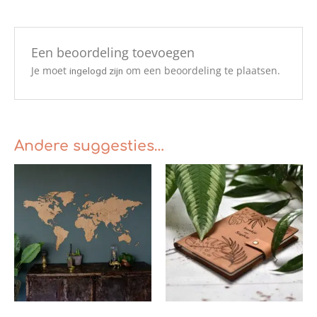
Een beoordeling toevoegen
Je moet
om een beoordeling te plaatsen.
ingelogd zijn
Andere suggesties…
Prijsklasse:
Prijsklasse:
€139.00
€39.95
tot
tot
€299.00
€75.00