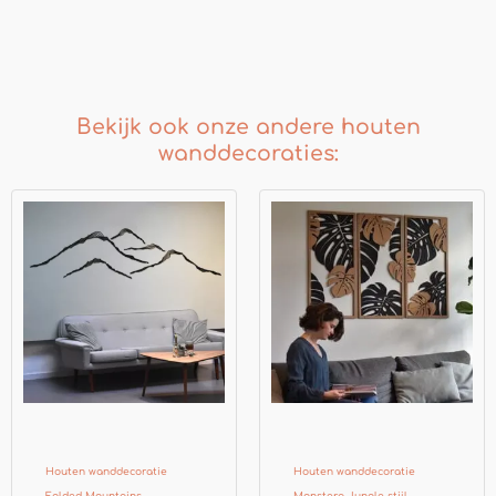
Bekijk ook onze andere houten
wanddecoraties:
Prijsklasse:
Prijsklasse:
€139.00
€255.00
tot
tot
€179.00
€299.00
Houten wanddecoratie
Houten wanddecoratie
Folded Mountains
Monstera Jungle stijl