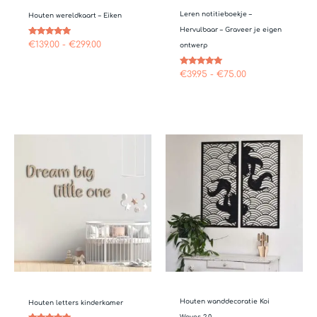
Leren notitieboekje –
Houten wereldkaart – Eiken
Hervulbaar – Graveer je eigen
Gewaardeerd
€
139.00
-
€
299.00
ontwerp
4.73
uit 5
Gewaardeerd
€
39.95
-
€
75.00
4.81
uit 5
Prijsklasse:
€30.00
tot
€210.00
Houten wanddecoratie Koi
Houten letters kinderkamer
Waves 2.0