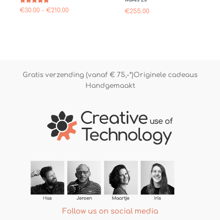
Gewaardeerd
€
30.00
-
€
210.00
€
255.00
5.00
uit 5
Gratis verzending (vanaf € 75,-*)
Originele cadeaus
Handgemaakt
Follow us on social media