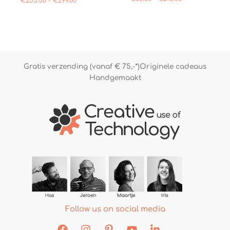
€
255.00
-
€
299.00
5.00
uit 5
Gratis verzending (vanaf € 75,-*)
Originele cadeaus
Handgemaakt
Follow us on social media