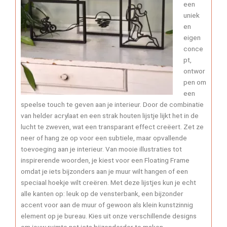
een
uniek
en
eigen
conce
pt,
ontwor
pen om
een
speelse touch te geven aan je interieur. Door de combinatie
van helder acrylaat en een strak houten lijstje lijkt het in de
lucht te zweven, wat een transparant effect creëert. Zet ze
neer of hang ze op voor een subtiele, maar opvallende
toevoeging aan je interieur. Van mooie illustraties tot
inspirerende woorden, je kiest voor een Floating Frame
omdat je iets bijzonders aan je muur wilt hangen of een
speciaal hoekje wilt creëren. Met deze lijstjes kun je echt
alle kanten op: leuk op de vensterbank, een bijzonder
accent voor aan de muur of gewoon als klein kunstzinnig
element op je bureau. Kies uit onze verschillende designs
om jouw ruimte net iets bijzonderder te maken.