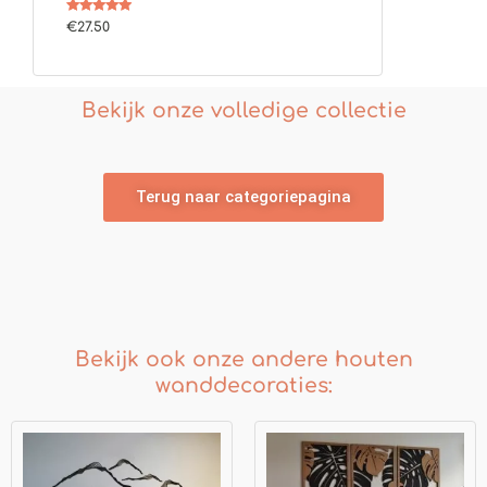
Gewaardeerd
€
27.50
5.00
uit 5
Bekijk onze volledige collectie
Terug naar categoriepagina
Bekijk ook onze andere houten
wanddecoraties:
Prijsklasse:
Prijsklasse:
€139.00
€255.00
tot
tot
€179.00
€299.00