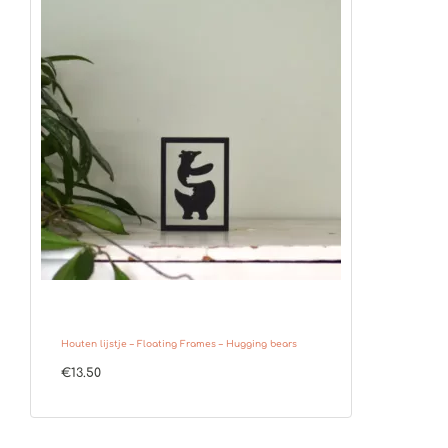
Houten lijstje – Floating Frames – Hugging bears
€
13.50