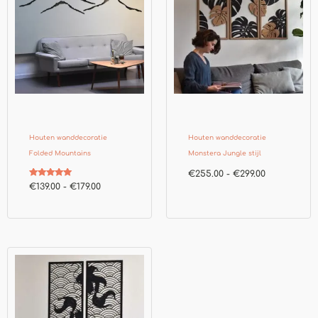
Houten wanddecoratie
Houten wanddecoratie
Folded Mountains
Monstera Jungle stijl
€
255.00
-
€
299.00
Gewaardeerd
€
139.00
-
€
179.00
5.00
uit 5