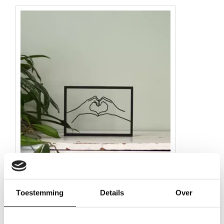
Toestemming
Details
Over
Houten lijstje – Floating Frames – Hart handgebaar
€
27.50