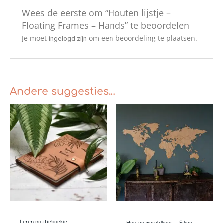
Wees de eerste om “Houten lijstje –
Floating Frames – Hands” te beoordelen
Je moet
om een beoordeling te plaatsen.
ingelogd zijn
Andere suggesties…
Prijsklasse:
Prijsklasse:
€39.95
€139.00
tot
tot
€75.00
€299.00
Leren notitieboekje –
Houten wereldkaart – Eiken