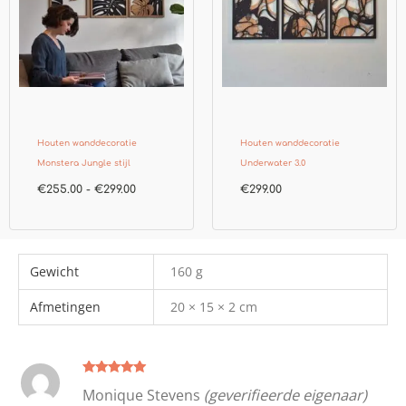
Houten wanddecoratie
Houten wanddecoratie
Monstera Jungle stijl
Underwater 3.0
€
255.00
-
€
299.00
€
299.00
Gewicht
160 g
Afmetingen
20 × 15 × 2 cm
Gewaardeer
Monique Stevens
(geverifieerde eigenaar)
d
5
uit 5