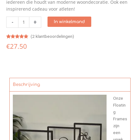
iedereen die houdt van moderne woondecoratie. Ook een
inspirerend cadeau voor atleten!
-
+
In winkelmand
(
2
klantbeoordelingen)
Gewaardeerd
1
€
27.50
5.00
op 5
gebaseerd
op
klantbeoordeling
Beschrijving
Onze
Floatin
g
Frames
zijn
een
uniek