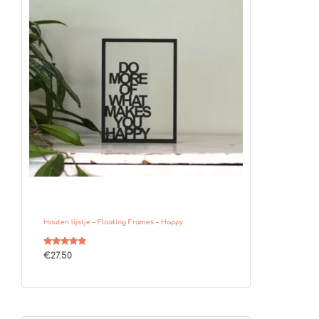
Houten lijstje – Floating Frames – Happy
Gewaardeerd
€
27.50
5.00
uit 5