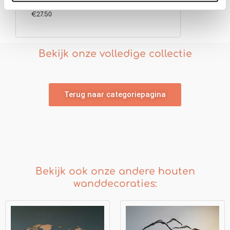
Gewaardeer
€
27.50
d
4.63
uit 5
Bekijk onze volledige collectie
Terug naar categoriepagina
Bekijk ook onze andere houten
wanddecoraties:
Prijsklasse:
Prijsklasse:
€139.00
€139.00
tot
tot
€299.00
€179.00