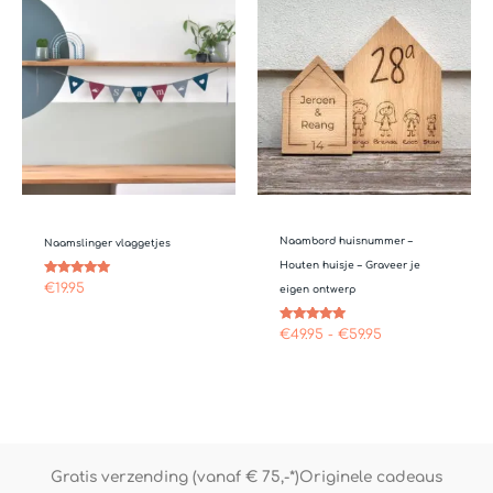
€49.95
tot
€59.95
Naambord huisnummer –
Naamslinger vlaggetjes
Houten huisje – Graveer je
Gewaardeerd
€
19.95
eigen ontwerp
5.00
uit 5
Gewaardeerd
€
49.95
-
€
59.95
5.00
uit 5
Gratis verzending (vanaf € 75,-*)
Originele cadeaus