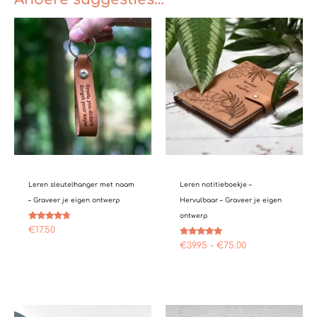
Prijsklasse:
€39.95
tot
€75.00
Leren sleutelhanger met naam
Leren notitieboekje –
– Graveer je eigen ontwerp
Hervulbaar – Graveer je eigen
ontwerp
Gewaardeerd
€
17.50
4.50
uit 5
Gewaardeerd
€
39.95
-
€
75.00
4.81
uit 5
Prijsklasse: