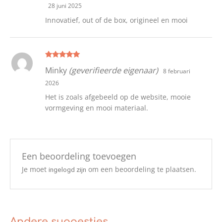
28 juni 2025
Innovatief, out of de box, origineel en mooi
Gewaardeer
Minky
(geverifieerde eigenaar)
8 februari
d
5
uit 5
2026
Het is zoals afgebeeld op de website, mooie
vormgeving en mooi materiaal.
Een beoordeling toevoegen
Je moet
om een beoordeling te plaatsen.
ingelogd zijn
Andere suggesties…