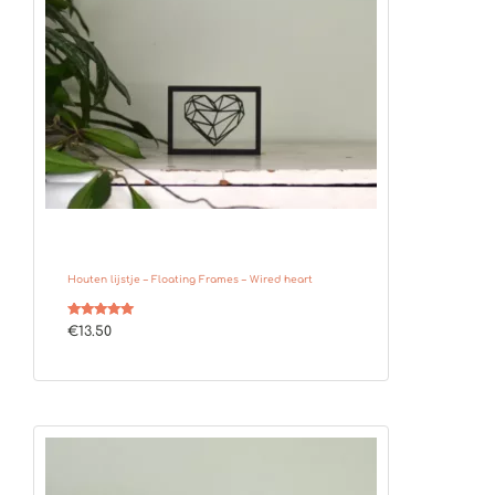
Houten lijstje – Floating Frames – Wired heart
Gewaardeerd
€
13.50
5.00
uit 5