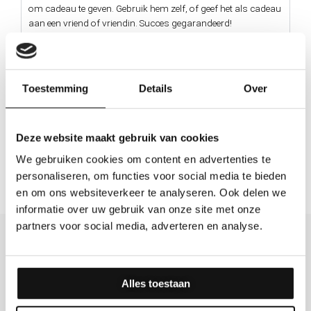
om cadeau te geven. Gebruik hem zelf, of geef het als cadeau
aan een vriend of vriendin. Succes gegarandeerd!
Het is ook mogelijk om een eigen afbeelding of logo te laten
graveren. Stuur ons hiervoor een
mailtje
met het logo. Dan
maken wij een voorbeeld van je ontwerp.
Toestemming
Details
Over
Materiaal
Deze website maakt gebruik van cookies
Uniek
We gebruiken cookies om content en advertenties te
personaliseren, om functies voor social media te bieden
en om ons websiteverkeer te analyseren. Ook delen we
informatie over uw gebruik van onze site met onze
partners voor social media, adverteren en analyse.
Wat anderen zeggen
Alles toestaan