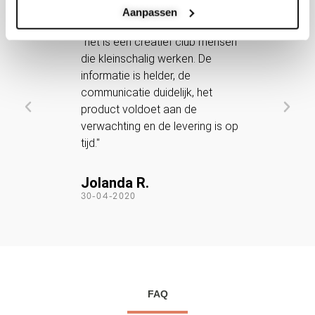
Aanpassen
5






/
aden
"het is een creatief club mensen
"
5
die kleinschalig werken. De
a
ing
informatie is helder, de
c
 naar
communicatie duidelijk, het
t
st."
product voldoet aan de
verwachting en de levering is op
S
tijd."
3
Jolanda R.
30-04-2020
FAQ