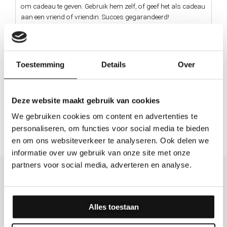
om cadeau te geven. Gebruik hem zelf, of geef het als cadeau
aan een vriend of vriendin. Succes gegarandeerd!
Het is ook mogelijk om een eigen afbeelding of logo te laten
graveren. Stuur ons hiervoor een
mailtje
met het logo. Dan
maken wij een voorbeeld van je ontwerp.
Toestemming
Details
Over
Materiaal
Deze website maakt gebruik van cookies
Uniek
We gebruiken cookies om content en advertenties te
personaliseren, om functies voor social media te bieden
en om ons websiteverkeer te analyseren. Ook delen we
informatie over uw gebruik van onze site met onze
partners voor social media, adverteren en analyse.
Wat anderen zeggen
Alles toestaan