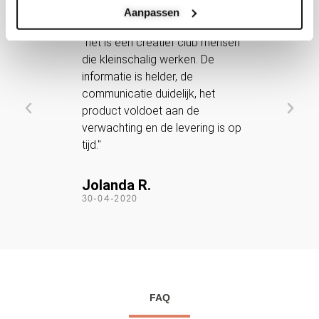
Aanpassen
5






/
aden
"het is een creatief club mensen
"
5
die kleinschalig werken. De
a
ing
informatie is helder, de
c
 naar
communicatie duidelijk, het
t
st."
product voldoet aan de
verwachting en de levering is op
S
tijd."
3
Jolanda R.
30-04-2020
FAQ