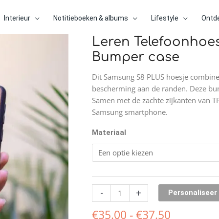
Interieur
Notitieboeken & albums
Lifestyle
Ontd
Prijsklass
Leren Telefoonhoe
Leren
€35.00
Telefoonhoesje
Bumper case
tot
Samsung
€37.50
S8
Dit Samsung S8 PLUS hoesje combineer
PLUS
bescherming aan de randen. Deze bum
-
Samen met de zachte zijkanten van T
Bumper
Samsung smartphone.
case
Materiaal
aantal
-
+
Personaliseer
€
35.00
-
€
37.50