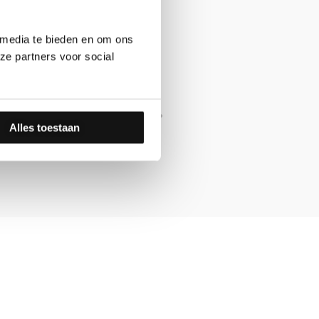
 media te bieden en om ons
ze partners voor social
5





/
lijk, het
"Snel contact, duidelijke antwoorden, sn
5
Alles toestaan
Simone L.
30-09-2020