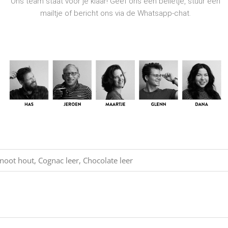
Ons team staat voor je klaar! Geef ons een belletje, stuur een
mailtje of bericht ons via de Whatsapp-chat.
oot hout, Cognac leer, Chocolate leer