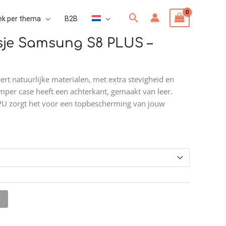
Zoeken
ek per thema
B2B
e:
sje Samsung S8 PLUS –
t natuurlijke materialen, met extra stevigheid en
per case heeft een achterkant, gemaakt van leer.
PU zorgt het voor een topbescherming van jouw