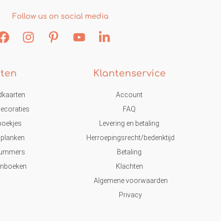
Follow us on social media
ten
Klantenservice
dkaarten
Account
ecoraties
FAQ
eboekjes
Levering en betaling
lplanken
Herroepingsrecht/bedenktijd
nummers
Betaling
enboeken
Klachten
Algemene voorwaarden
Privacy