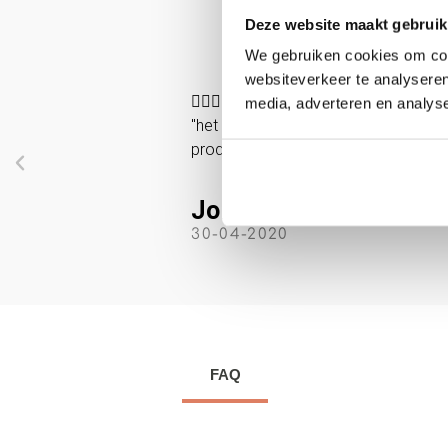
Deze website maakt gebruik
We gebruiken cookies om cont
websiteverkeer te analyseren
5





media, adverteren en analys
/
 had na een
"het is een creatief club mensen die k
5
product voldoet aan de verwachting en
Jolanda R.
30-04-2020
FAQ