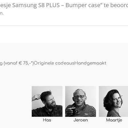
oesje Samsung S8 PLUS – Bumper case” te beoor
n.
 (vanaf € 75,-*)
Originele cadeaus
Handgemaakt