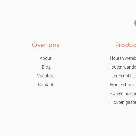
Over ons
Produc
About
Houten werel
Blog
Houten wandd
Vacature
Leren notiti
Contact
Houten borre
Houten huis
Houten gast