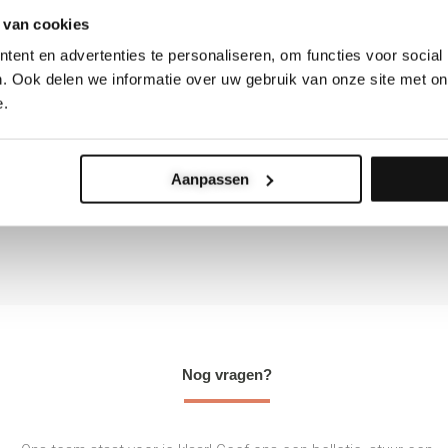
Wat anderen zeggen
 van cookies
ent en advertenties te personaliseren, om functies voor social
. Ook delen we informatie over uw gebruik van onze site met on
e.
leinschalig werken. De informatie is helder, de communicatie duide
 de levering is op tijd."
Aanpassen
Nog vragen?