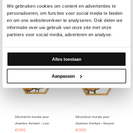
We gebruiken cookies om content en advertenties te
personaliseren, om functies voor social media te bieden
en om ons websiteverkeer te analyseren. Ook delen we
Vous êtes curieux de connaître les
informatie over uw gebruik van onze site met onze
autres modèles ?
partners voor social media, adverteren en analyse.
Alles toestaan
Aanpassen
Décoration murale pour
Décoration murale pour
chambre d’enfant – Lion
chambre d’enfant – Mouton
€
19.95
€
19.95