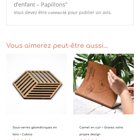
d’enfant – Papillons”
Vous devez être
pour publier un avis.
connecté
Vous aimerez peut-être aussi…
Plage
de
prix :
€32.50
à
€57.50
Sous-verres géométriques en
Carnet en cuir – Gravez votre
bois – Cubica
propre design