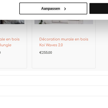
Aanpassen
le en bois
Décoration murale en bois
Jungle
Koi Waves 2.0
0
€
255.00