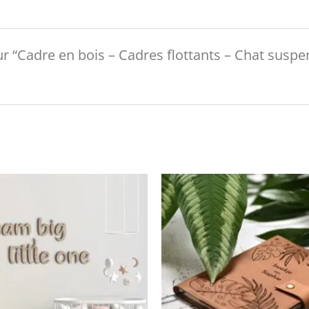
sur “Cadre en bois – Cadres flottants – Chat susp
Plage
Plage
de
de
prix :
prix :
€30.00
€39.95
à
à
€210.00
€75.00