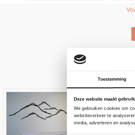
Vo
Découvrez nos
Toestemming
Plage
de
Deze website maakt gebruik
prix :
€139.00
We gebruiken cookies om cont
à
websiteverkeer te analyseren
€179.00
media, adverteren en analys