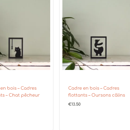
en bois – Cadres
Cadre en bois – Cadres
nts – Chat pêcheur
flottants – Oursons câlins
€
13.50