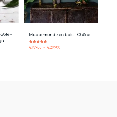
able –
Mappemonde en bois – Chêne
gn
Note
€
139.00
–
€
299.00
4.73
sur 5