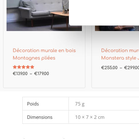
Décoration murale en bois
Décoration mura
Montagnes pliées
Monstera style 
€
255.00
–
€
299.0
Note
€
139.00
–
€
179.00
5.00
sur 5
Poids
75 g
Dimensions
10 × 7 × 2 cm