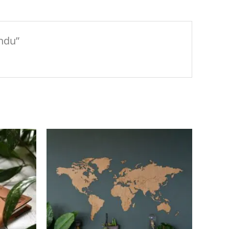
endu”
Plage
de
prix :
€139.00
à
€299.00