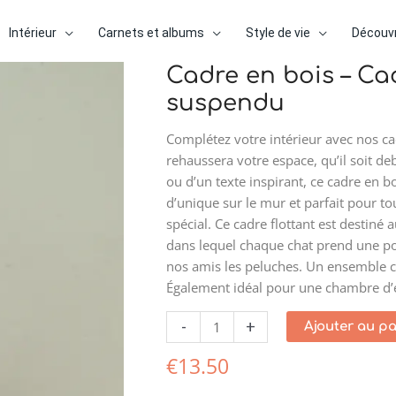
Intérieur
Carnets et albums
Style de vie
Découvr
Cadre en bois – Cad
quantité
de
suspendu
Cadre
en
Complétez votre intérieur avec nos cad
bois
rehaussera votre espace, qu’il soit deb
-
ou d’un texte inspirant, ce cadre en b
Cadres
d’unique sur le mur et parfait pour to
flottants
spécial. Ce cadre flottant est destiné 
-
dans lequel chaque chat prend une pos
Chat
nos amis les peluches. Un ensemble c
suspendu
Également idéal pour une chambre d’
-
+
Ajouter au p
€
13.50