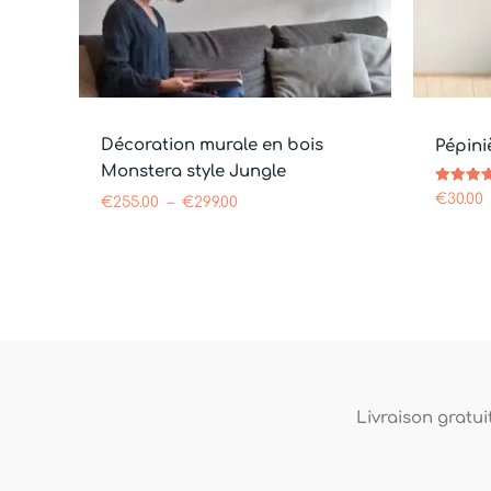
Décoration murale en bois
Pépini
Monstera style Jungle
Note
€
30.00
€
255.00
–
€
299.00
5.00
sur 5
Livraison gratuit