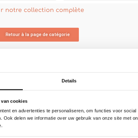
ir notre collection complète
Retour à la page de catégorie
 autres décorations murales en bois :
Details
Plage
de
 van cookies
prix :
€255.00
ent en advertenties te personaliseren, om functies voor social
à
. Ook delen we informatie over uw gebruik van onze site met on
€299.00
e.