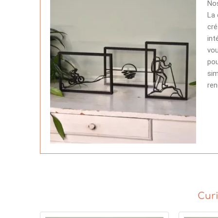
Nos
La 
cré
int
vou
pou
sim
ren
Curi