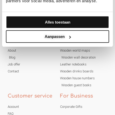
partners voor social media, adverteren en analyse.
Follow us on social media
Alles toestaan
Aanpassen
About us
Products
About
Wooden world maps
Blog
Wooden wall decoration
Job offer
Leather notebooks
Contact
Wooden drinks boards
Wooden house numbers
Wooden guest books
Customer service
For Business
Account
Corporate Gifts
FAQ